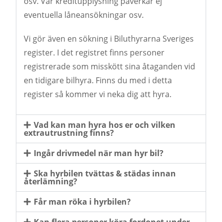
osv. Vår kreditupplysning påverkar ej
eventuella låneansökningar osv.
Vi gör även en sökning i Biluthyrarna Sveriges
register. I det registret finns personer
registrerade som misskött sina åtaganden vid
en tidigare bilhyra. Finns du med i detta
register så kommer vi neka dig att hyra.
Vad kan man hyra hos er och vilken
extrautrustning finns?
Ingår drivmedel när man hyr bil?
Ska hyrbilen tvättas & städas innan
återlämning?
Får man röka i hyrbilen?
Kan flera personer köra fordonet under