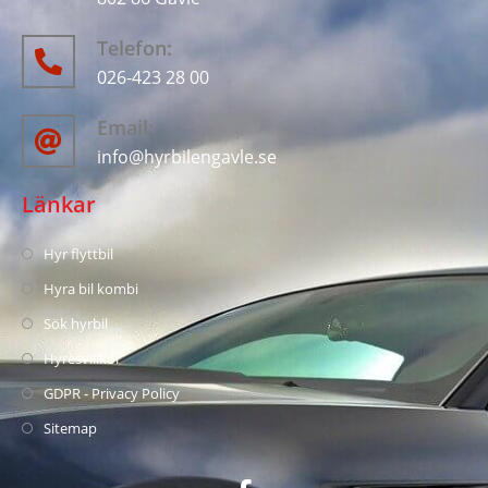
Telefon:
026-423 28 00
Email:
info@hyrbilengavle.se
Länkar
Hyr flyttbil
Hyra bil kombi
Sök hyrbil
Hyresvillkor
GDPR - Privacy Policy
Sitemap