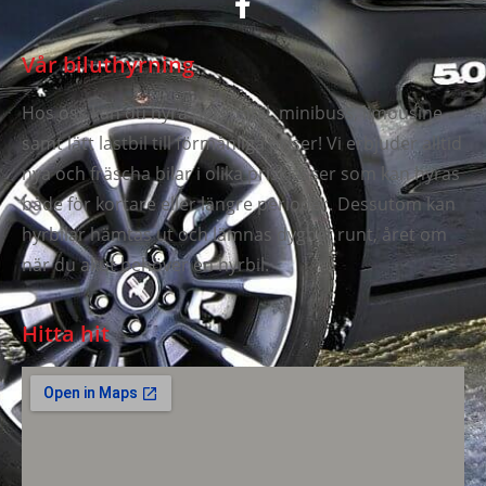
Vår biluthyrning
Hos oss kan du hyra personbil, minibuss, limousine
samt lätt lastbil till förmånliga priser! Vi erbjuder alltid
nya och fräscha bilar i olika prisklasser som kan hyras
både för kortare eller längre perioder. Dessutom kan
hyrbilar hämtas ut och lämnas dygnet runt, året om
när du akut behöver en hyrbil.
Hitta hit