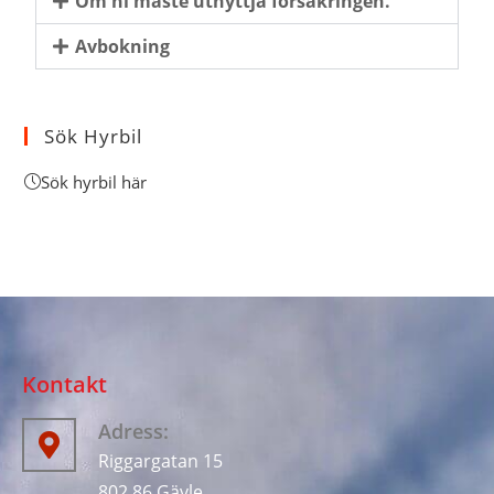
Om ni måste utnyttja försäkringen.
Avbokning
Sök Hyrbil
Sök hyrbil här
Kontakt
Adress:
Riggargatan 15
802 86 Gävle