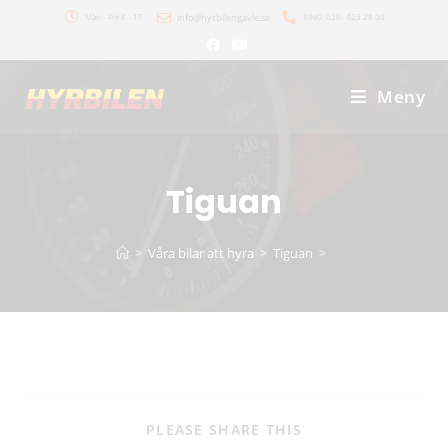
Mån - Fre 8 - 17
info@hyrbilengavle.se
RING: 026- 423 28 00
Meny
Tiguan
>
Våra bilar att hyra
>
Tiguan
>
PLEASE SHARE THIS