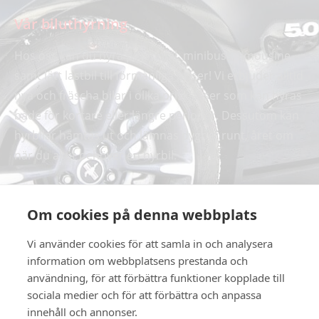
Vår biluthyrning
Hos oss kan du hyra personbil, minibuss, limousine
samt lätt lastbil till förmånliga priser! Vi erbjuder alltid
nya och fräscha bilar i olika prisklasser som kan hyras
både för kortare eller längre perioder. Dessutom kan
hyrbilar hämtas ut och lämnas dygnet runt, året om
när du akut behöver en hyrbil.
Hitta hit
Om cookies på denna webbplats
Vi använder cookies för att samla in och analysera
information om webbplatsens prestanda och
användning, för att förbättra funktioner kopplade till
sociala medier och för att förbättra och anpassa
innehåll och annonser.