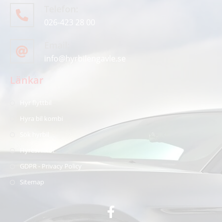
Telefon:
026-423 28 00
Email:
info@hyrbilengavle.se
Länkar
Hyr flyttbil
Hyra bil kombi
Sök hyrbil
Hyresvillkor
GDPR - Privacy Policy
Sitemap